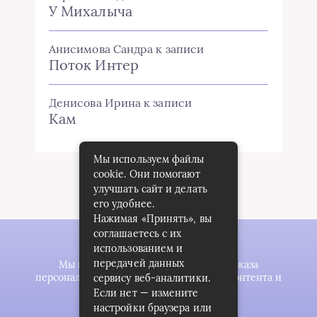
У Михалыча
Анисимова Сандра
к записи
Поток Интер
Денисова Ирина
к записи
Кам
Мы используем файлы
cookie. Они помогают
улучшать сайт и делать
его удобнее.
Нажимая «Принять», вы
соглашаетесь с их
использованием и
передачей данных
Мы используем файлы cookie для показа
персонализированной рекламы и/или контента и
сервису веб-аналитики.
анализа нашего трафика.
Если нет — измените
настройки браузера или