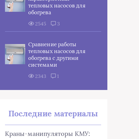
тепловых насосов для
обогрева
2545
3
Сравнение работы
тепловых насосов для
обогрева с другими
системами
2343
1
Последние материалы
Краны-манипуляторы КМУ: