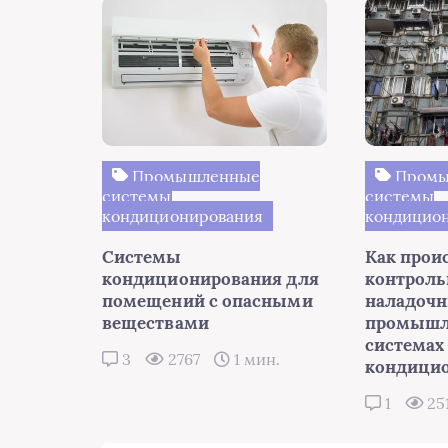
Промышленные
Промы
системы
системы
кондиционирования
кондицио
Системы
Как прои
кондиционирования для
контроль
помещений с опасными
наладочн
веществами
промышл
системах
3
2767
1 мин.
кондици
1
25