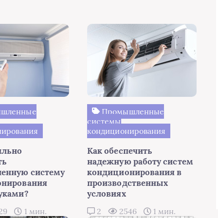
шленные
Промышленные
системы
нирования
кондиционирования
ильно
Как обеспечить
ть
надежную работу систем
енную систему
кондиционирования в
онирования
производственных
уками?
условиях
29
1 мин.
2
2546
1 мин.