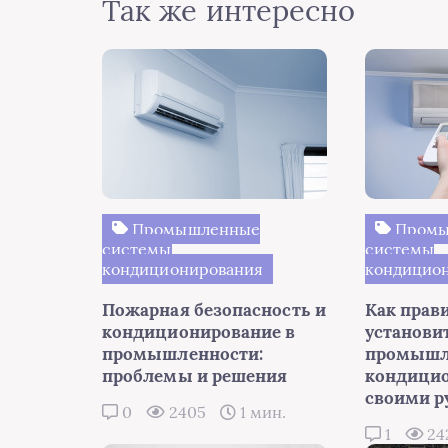
Так же интересно
Промышленные
Промы
системы
системы
кондиционирования
кондицио
Пожарная безопасность и
Как прав
кондиционирование в
установи
промышленности:
промышл
проблемы и решения
кондици
своими р
0
2405
1 мин.
1
24