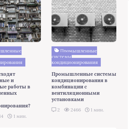
шленные
Промышленные
системы
нирования
кондиционирования
сходят
Промышленные системы
ные и
кондиционирования в
ые работы в
комбинации с
енных
вентиляционными
установками
онирования?
2
2466
1 мин.
14
1 мин.