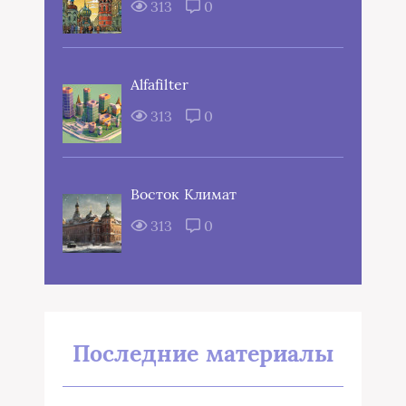
313
0
Alfafilter
313
0
Восток Климат
313
0
Последние материалы