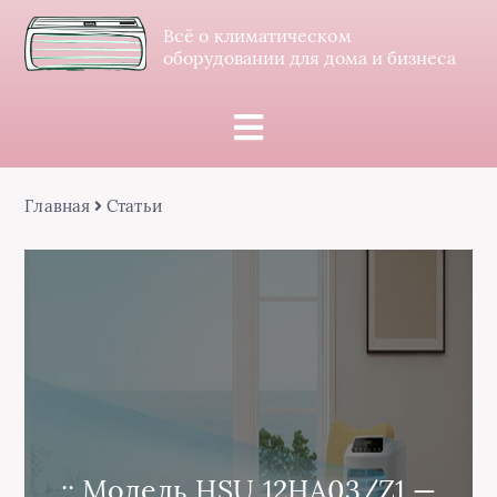
Всё о климатическом
оборудовании для дома и бизнеса
Главная
Статьи
:: Модель HSU 12HA03/Z1 —