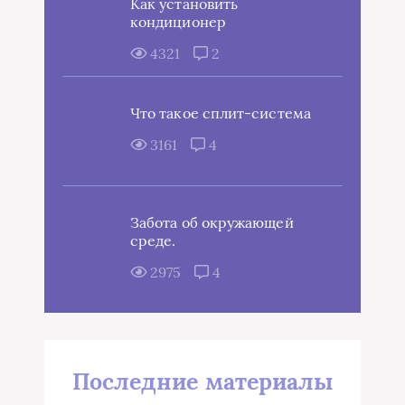
3161
4
Забота об окружающей
среде.
2975
4
Последние материалы
Краны-манипуляторы КМУ:
современные решения от
компании ТехМодерн
04.06.2026