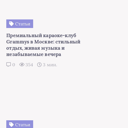
отдых, живая музыка и
незабываемые вечера
0
354
3 мин.
Статьи
Все для красоты рук и ногтей: обзор
ассортимента SENS — магазина
профессиональных товаров для
маникюра и ухода
0
388
4 мин.