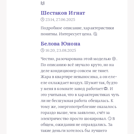
16:20, 23.08.2025
Честно, разочарована этой моделью 😒.
По описанию всё звучало круто, но на
деле кондиционер совсем не тянет.
Жара в квартире невыносима, а он еле-
еле охлаждает воздух. Шумит так, будто
у меня в комнате завод работает 🙉. И
это учитывая, что в характеристиках чуть
ли не бесшумная работа обещалась. К
тому же, энергопотребление оказалось
гораздо выше, чем заявлено, счёт за
электричество просто шокировал. 🙄 В
общем, ожидания не оправдались. За
такие деньги хотелось бы лучшего
качества. Не рекомендую, девчонки,
лучше посмотрите другие варианты.
Юдина Инга
12:30, 23.12.2025
Ох, ребята, этот кондиционер HSU
12HA03/Z1 просто находка! 💨✨
Использую его в своей квартире и не