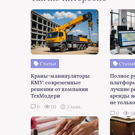
Статьи
Стать
Краны-манипуляторы
Полное р
КМУ: современные
платформ
решения от компании
лучшие р
ТехМодерн
аренды н
не тольк
0
111
3 мин.
0
3