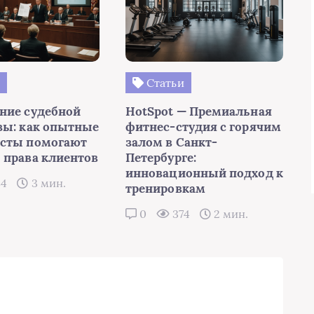
и
Статьи
ние судебной
HotSpot — Премиальная
зы: как опытные
фитнес-студия с горячим
сты помогают
залом в Санкт-
 права клиентов
Петербурге:
инновационный подход к
84
3 мин.
тренировкам
0
374
2 мин.