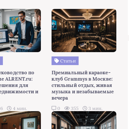
и
Статьи
уководство по
Премиальный караоке-
е ALRENT.ru:
клуб Grammys в Москве:
ешения для
стильный отдых, живая
едвижимости и
музыка и незабываемые
о
вечера
86
4 мин.
0
355
3 мин.