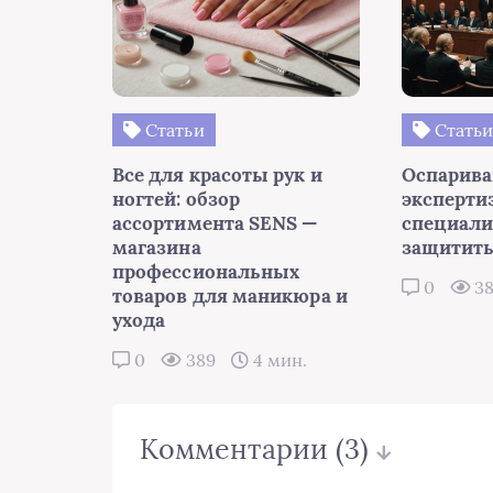
Статьи
Стать
Все для красоты рук и
Оспарива
ногтей: обзор
эксперти
ассортимента SENS —
специали
магазина
защитить
профессиональных
0
3
товаров для маникюра и
ухода
0
389
4 мин.
Комментарии
(3)