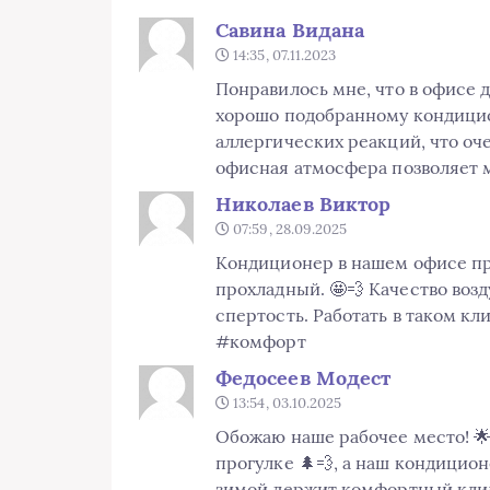
Савина Видана
14:35, 07.11.2023
Понравилось мне, что в офисе
хорошо подобранному кондицион
аллергических реакций, что оче
офисная атмосфера позволяет м
Николаев Виктор
07:59, 28.09.2025
Кондиционер в нашем офисе про
прохладный. 🤩💨 Качество возд
спертость. Работать в таком кл
#комфорт
Федосеев Модест
13:54, 03.10.2025
Обожаю наше рабочее место! 🌟 
прогулке 🌲💨, а наш кондицион
зимой держит комфортный клим